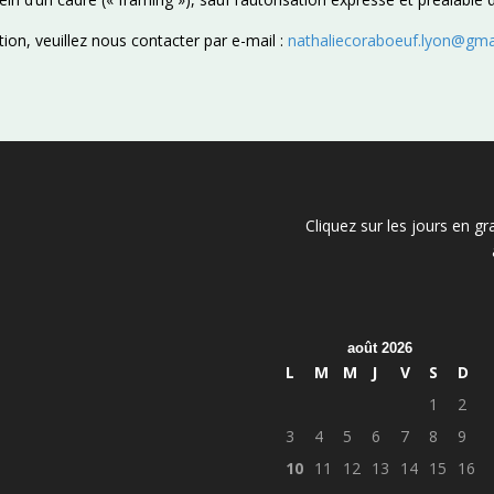
on, veuillez nous contacter par e-mail :
nathaliecoraboeuf.lyon@gma
Cliquez sur les jours en gr
août 2026
L
M
M
J
V
S
D
1
2
3
4
5
6
7
8
9
10
11
12
13
14
15
16