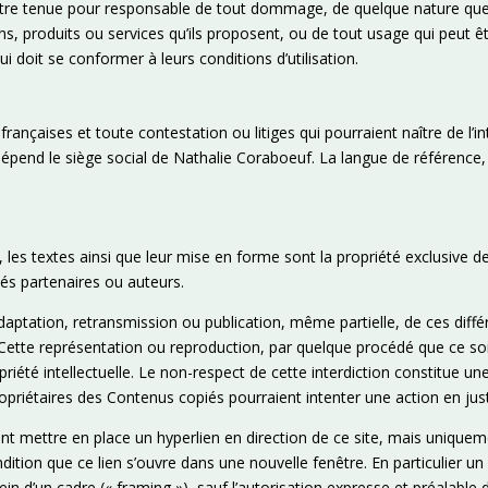
t être tenue pour responsable de tout dommage, de quelque nature que 
 produits ou services qu’ils proposent, ou de tout usage qui peut êtr
ui doit se conformer à leurs conditions d’utilisation.
françaises et toute contestation ou litiges qui pourraient naître de l’in
épend le siège social de Nathalie Coraboeuf. La langue de référence,
o, les textes ainsi que leur mise en forme sont la propriété exclusive
és partenaires ou auteurs.
daptation, retransmission ou publication, même partielle, de ces diffé
. Cette représentation ou reproduction, par quelque procédé que ce so
opriété intellectuelle. Le non-respect de cette interdiction constitue 
propriétaires des Contenus copiés pourraient intenter une action en jus
vent mettre en place un hyperlien en direction de ce site, mais uniquem
ition que ce lien s’ouvre dans une nouvelle fenêtre. En particulier un 
 sein d’un cadre (« framing »), sauf l’autorisation expresse et préalabl