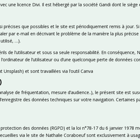
ec une licence Divi. Il est hébergé par la société Gandi dont le sièg
 précises que possibles et le site est périodiquement remis à jour. Si
aler par e-mail en décrivant le problème de la manière la plus précis
tilisé, …).
rils de l’utilisateur et sous sa seule responsabilité. En conséquence,
’ordinateur de l’utilisateur ou d’une quelconque perte de données co
t Unsplash) et sont travaillées via l’outil Canva
)
alyse de fréquentation, mesure d’audience..), le présent site est suscep
 d’enregistre des données techniques sur votre navigation. Certaines p
protection des données (RGPD) et la loi n°78-17 du 6 janvier 1978 modi
 recueillies via le site de Nathalie Coraboeuf sont exclusivement à 