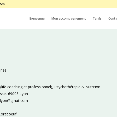
com
Bienvenue
Mon accompagnement
Tarifs
Conta
rise
life coaching et professionnel), Psychothérapie & Nutrition
Musset 69003 Lyon
f.lyon@gmail.com
 Coraboeuf