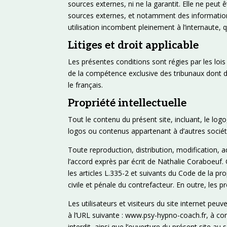
sources externes, ni ne la garantit. Elle ne peu
sources externes, et notamment des informations,
utilisation incombent pleinement à l’internaute, q
Litiges et droit applicable
Les présentes conditions sont régies par les lois 
de la compétence exclusive des tribunaux dont d
le français.
Propriété intellectuelle
Tout le contenu du présent site, incluant, le log
logos ou contenus appartenant à d’autres sociét
Toute reproduction, distribution, modification, a
l’accord exprès par écrit de Nathalie Coraboeuf
les articles L.335-2 et suivants du Code de la pr
civile et pénale du contrefacteur. En outre, les 
Les utilisateurs et visiteurs du site internet peu
à l’URL suivante : www.psy-hypno-coach.fr, à cond
interdit, ainsi que l’ouverture du présent site au