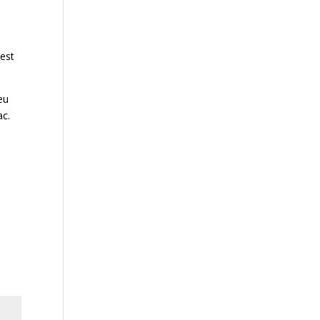
’est
eu
ac.