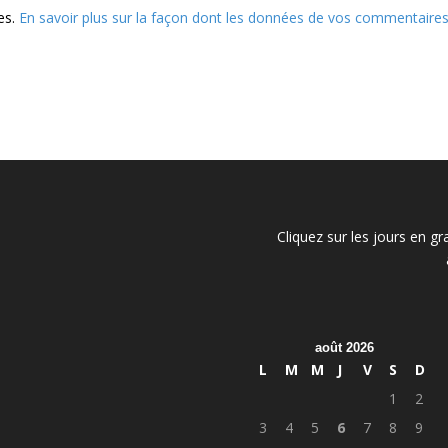
les.
En savoir plus sur la façon dont les données de vos commentaire
Cliquez sur les jours en gr
août 2026
L
M
M
J
V
S
D
1
2
3
4
5
6
7
8
9