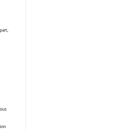
part,
vous
sion