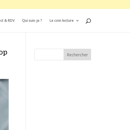
ct & RDV
Qui suis-je ?
Le coin lecture
rop
Rechercher