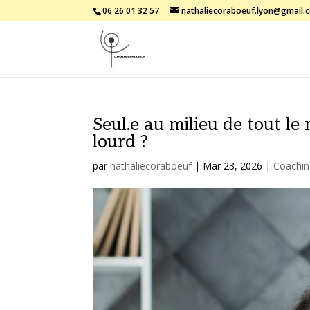
06 26 01 32 57
nathaliecoraboeuf.lyon@gmail.
Seul.e au milieu de tout le 
lourd ?
par
nathaliecoraboeuf
|
Mar 23, 2026
|
Coachin