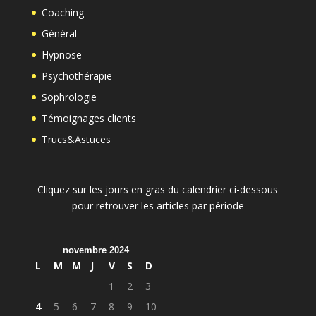
Coaching
Général
Hypnose
Psychothérapie
Sophrologie
Témoignages clients
Trucs&Astuces
Cliquez sur les jours en gras du calendrier ci-dessous
pour retrouver les articles par période
novembre 2024
L
M
M
J
V
S
D
1
2
3
4
5
6
7
8
9
10