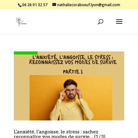
06 26 01 32 57
nathaliecoraboeuf.lyon@gmail.com
L’anxiété, l’angoisse, le stress : sachez
reconnaître vos modes de survie… (1/3)