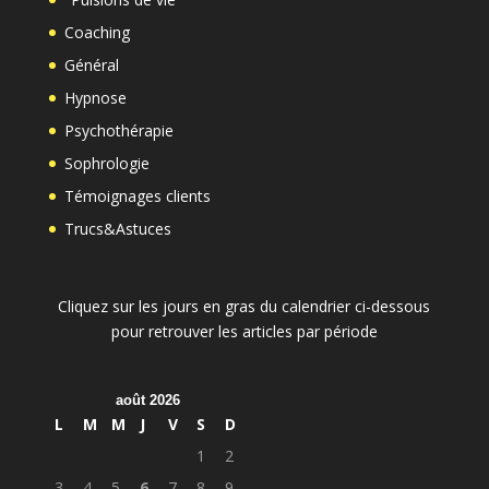
Coaching
Général
Hypnose
Psychothérapie
Sophrologie
Témoignages clients
Trucs&Astuces
Cliquez sur les jours en gras du calendrier ci-dessous
pour retrouver les articles par période
août 2026
L
M
M
J
V
S
D
1
2
3
4
5
6
7
8
9