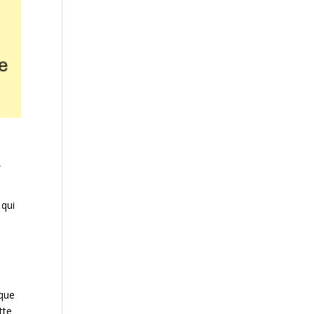
,
 qui
 que
tte