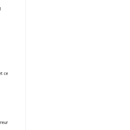
t
et ce
rreur