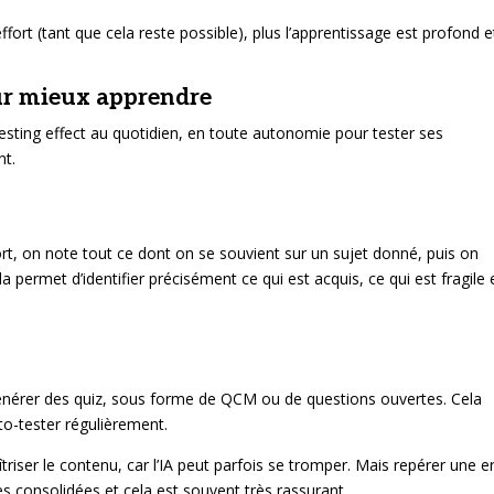
rt (tant que cela reste possible), plus l’apprentissage est profond e
ur mieux apprendre
esting effect au quotidien, en toute autonomie pour tester ses
nt.
upport, on note tout ce dont on se souvient sur un sujet donné, puis on
a permet d’identifier précisément ce qui est acquis, ce qui est fragile 
our générer des quiz, sous forme de QCM ou de questions ouvertes. Cela
to-tester régulièrement.
îtriser le contenu, car l’IA peut parfois se tromper. Mais repérer une e
es consolidées et cela est souvent très rassurant.