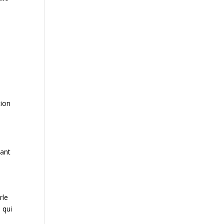
tion
hant
rle
 qui