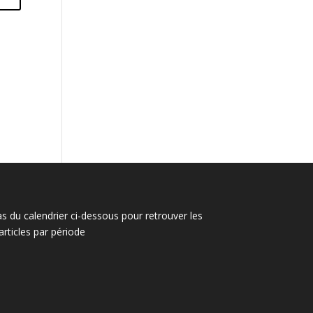
s
as du calendrier ci-dessous pour retrouver les
articles par période