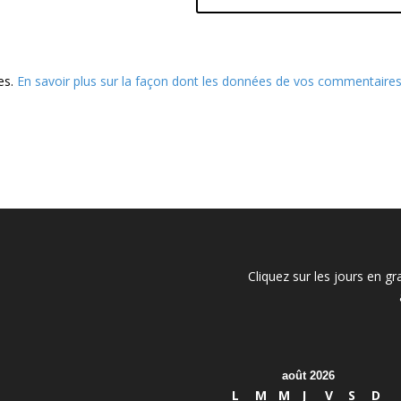
les.
En savoir plus sur la façon dont les données de vos commentaire
Cliquez sur les jours en gr
août 2026
L
M
M
J
V
S
D