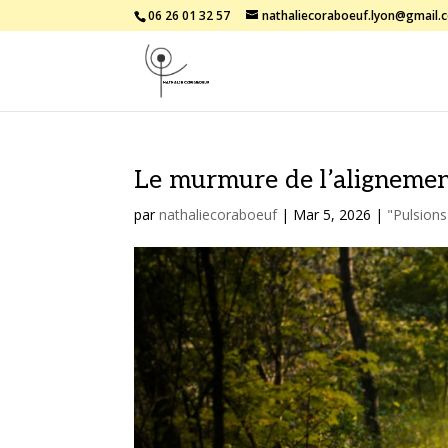
06 26 01 32 57
nathaliecoraboeuf.lyon@gmail.
Le murmure de l’alignement
par
nathaliecoraboeuf
|
Mar 5, 2026
|
"Pulsions