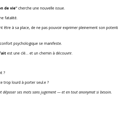
on de vie”
cherche une nouvelle issue.
e fatalité.
ent être à sa place, de ne pas pouvoir exprimer pleinement son potenti
’inconfort psychologique se manifeste.
fait
est une clé… et un chemin à découvrir.
t ?
e trop lourd à porter seul.e ?
eut déposer ses mots sans jugement — et en tout anonymat si besoin.