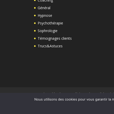
Coaching
Général
Hypnose
Psychothérapie
Sophrologie
Témoignages clients
Trucs&Astuces
Mentions légales
Politique de confidentia
Nous utilisons des cookies pour vous garantir la m
Copyright © 2025 Nathalie Coraboeuf