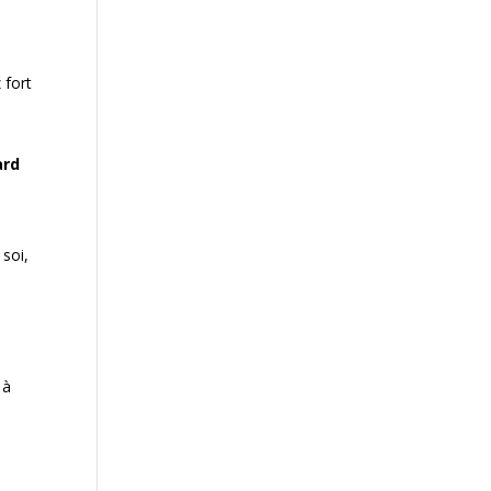
 fort
ard
 soi,
 à