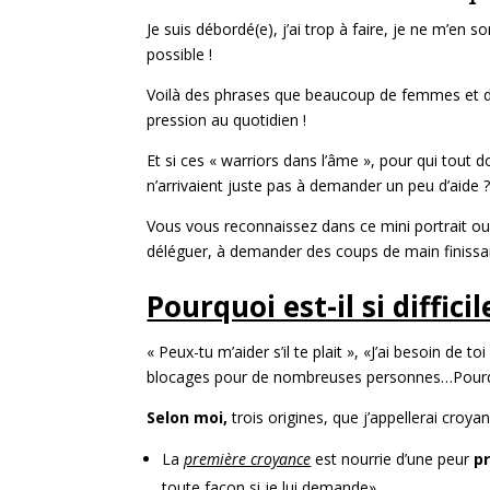
Je suis débordé(e), j’ai trop à faire, je ne m’en
possible !
Voilà des phrases que beaucoup de femmes et d’
pression au quotidien !
Et si ces « warriors dans l’âme », pour qui tout 
n’arrivaient juste pas à demander un peu d’aide 
Vous vous reconnaissez dans ce mini portrait ou
déléguer, à demander des coups de main finissa
Pourquoi est-il si diffic
« Peux-tu m’aider s’il te plait », «J’ai besoin de
blocages pour de nombreuses personnes…Pourq
Selon moi,
trois origines, que j’appellerai croy
La
première croyance
est nourrie d’une peur
pr
toute façon si je lui demande»,