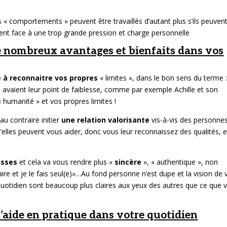
 « comportements » peuvent être travaillés d’autant plus s’ils peuven
ent face à une trop grande pression et charge personnelle
e nombreux avantages et bienfaits dans vos
 à reconnaitre vos propres
« limites », dans le bon sens du terme 
avaient leur point de faiblesse, comme par exemple Achille et son
 humanité » et vos propres limites !
u contraire initier
une relation valorisante
vis-à-vis des personne
elles peuvent vous aider, donc vous leur reconnaissez des qualités, e
esses
et cela va vous rendre plus «
sincère
», « authentique », non
aire et je le fais seul(e)»…Au fond personne n’est dupe et la vision de 
 quotidien sont beaucoup plus claires aux yeux des autres que ce que 
aide en pratique dans votre quotidien