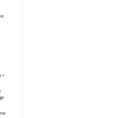
ent
r ?
r
âge
même