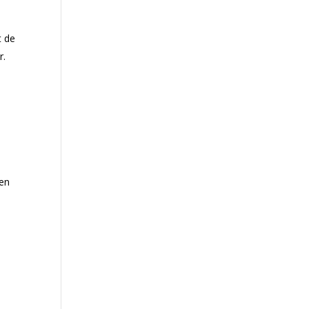
t de
r.
 en