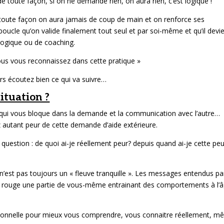
 toute façon, si on ne demande rien, on aura rien, c’est logique !
e toute façon on aura jamais de coup de main et on renforce ses
oucle qu’on valide finalement tout seul et par soi-même et qu’il devi
logique ou de coaching.
vous vous reconnaissez dans cette pratique »
rs écoutez bien ce qui va suivre…
ituation ?
ce qui vous bloque dans la demande et la communication avec l’autre…
z autant peur de cette demande d’aide extérieure.
uestion : de quoi ai-je réellement peur? depuis quand ai-je cette peu
 n’est pas toujours un « fleuve tranquille ». Les messages entendus pa
r rouge une partie de vous-même entrainant des comportements à l’
rsonnelle pour mieux vous comprendre, vous connaitre réellement, 