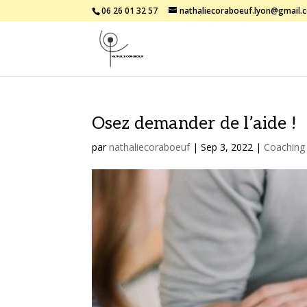
06 26 01 32 57
nathaliecoraboeuf.lyon@gmail.
Osez demander de l’aide !
par
nathaliecoraboeuf
|
Sep 3, 2022
|
Coaching