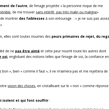
ment de l’autre
, de l’image projetée « la personne risque de me
pénible
, de me trouver
sans intérêt, pas très malin ou maligne
»
r de montrer
des faiblesses
à son entourage : « je ne suis pas assez
e
»
n, elles sont toutes nourries des
peurs primaires de rejet, du reg
ité de ne
pas être aimé
et cette peur nourrit toute les autres dont
r soi
, englobant des notions telles que l’image de soi, la confiance en
ez bon », bien « comme il faut », il ne m’aimera pas et me rejettera de
notre
vision des choses
, en cristallisant sur le « non » comme réponse
i
isolent et qui font souffrir
: