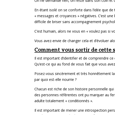
On ne demande rien, on reste dans son coin et de
En étant isolé on se conforte dans l’idée que d
« messages et croyances » négatives. C’est une b
difficile de briser sans accompagnement psycho
C’est humain, alors ne vous en « voulez pas si 
Vous avez-envie de changer cela et d’évoluer alo
Comment vous sortir de cette s
Il est important d’identifier et de comprendre 
Qu’est-ce qui au fond de vous fait que vous ave
Posez-vous sincèrement et très honnêtement la q
par quoi est-elle nourrie ?
Chacun est riche de son histoire personnelle qui
des personnes référentes ont pu marquer au fe
adulte totalement « conditionnés ».
Il est important de mener une introspection pe