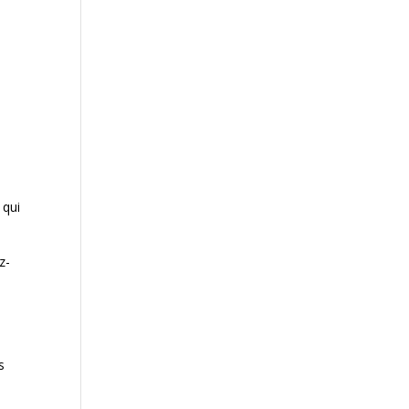
i
 qui
z-
s