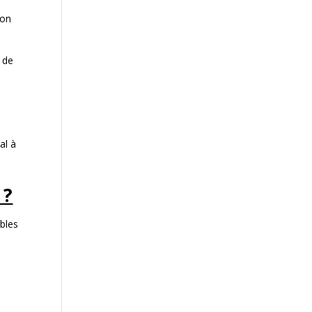
ion
 de
al à
 ?
ables