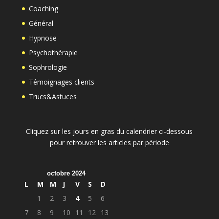
Coaching
Général
Hypnose
Psychothérapie
Sophrologie
Témoignages clients
Trucs&Astuces
Cliquez sur les jours en gras du calendrier ci-dessous
pour retrouver les articles par période
octobre 2024
L
M
M
J
V
S
D
1
2
3
4
5
6
7
8
9
10
11
12
13